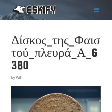
Δίσκος_της_Φαισ
τού_πλευρά_Α_6
380
by
Will