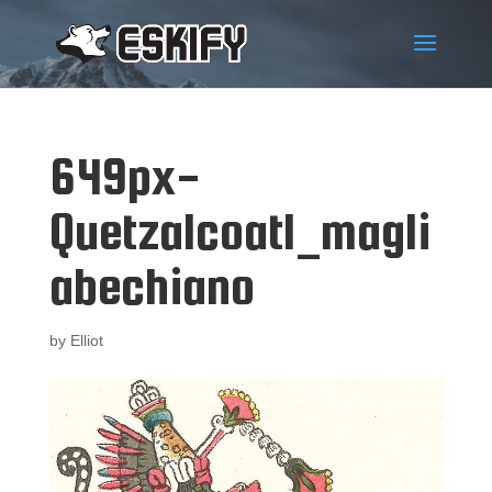
649px-
Quetzalcoatl_magli
abechiano
by
Elliot