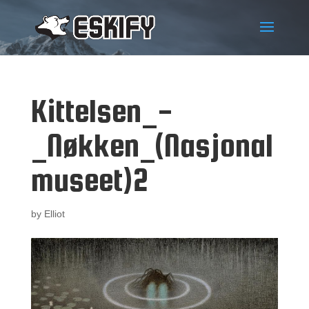
Kittelsen_-
_Nøkken_(Nasjonal
museet)2
by
Elliot