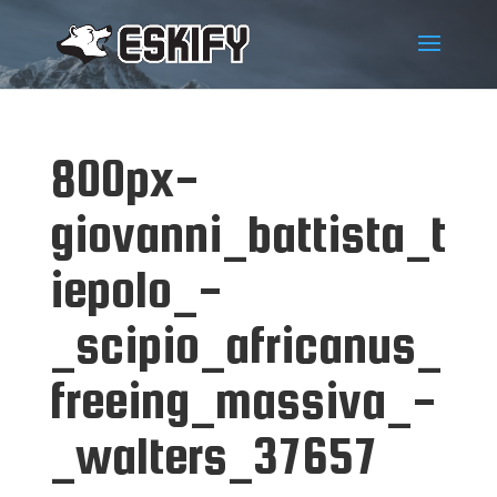
800px-
giovanni_battista_t
iepolo_-
_scipio_africanus_
freeing_massiva_-
_walters_37657