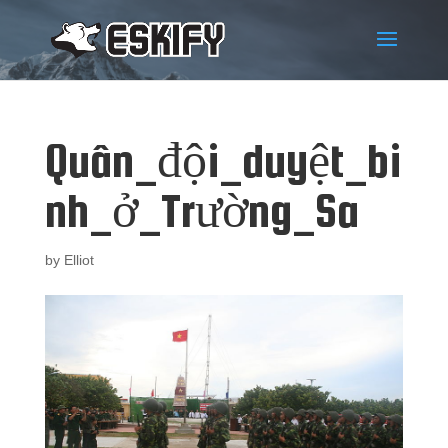
Quân_đội_duyệt_bi
nh_ở_Trường_Sa
by
Elliot