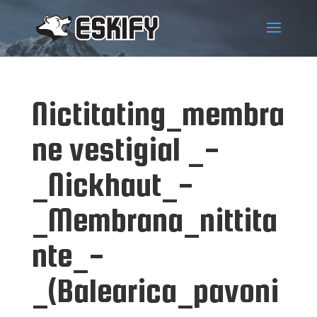
Nictitating_membra
ne vestigial _-
_Nickhaut_-
_Membrana_nittita
nte_-
_(Balearica_pavoni