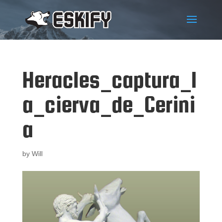
Heracles_captura_l
a_cierva_de_Cerini
a
by
Will